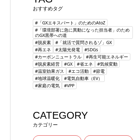
おすすめタグ
#「GXエキスパート」のためのAtoZ
#「環境部署に急に異動になった担当者」のため
のGX黒帯への道
#脱炭素
#「就活で質問されるゾ」GX
#再エネ
#太陽光発電
#SDGs
#カーボンニュートラル
#再生可能エネルギー
#脱炭素経営
#GX
#省エネ
#気候変動
#温室効果ガス
#エコ活動
#節電
#地球温暖化
#電気自動車（EV）
#家庭の電気
#VPP
CATEGORY
カテゴリー