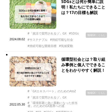
SDGsとは何か簡単に説
明！私たちにできること
は？17の目標も解説
#「就活で質問されるゾ」GX
#SDGs
地域GX・くらし
2024.08.02
#サステナブル
#持続可能な社会
#持続可能な開発目標
#気候変動
循環型社会とは？取り組
み事例と個人でできるこ
とをわかりやすく解説！
#「GXエキスパート」のためのAtoZ
地域GX・くらし
#「就活で質問されるゾ」GX
#「環境部署に急に異動になった担当
2022.05.30
者」のためのGX黒帯への道