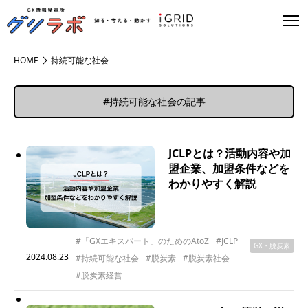
HOME
持続可能な社会
#持続可能な社会の記事
JCLPとは？活動内容や加
盟企業、加盟条件などを
わかりやすく解説
#「GXエキスパート」のためのAtoZ
#JCLP
GX・脱炭素
2024.08.23
#持続可能な社会
#脱炭素
#脱炭素社会
#脱炭素経営