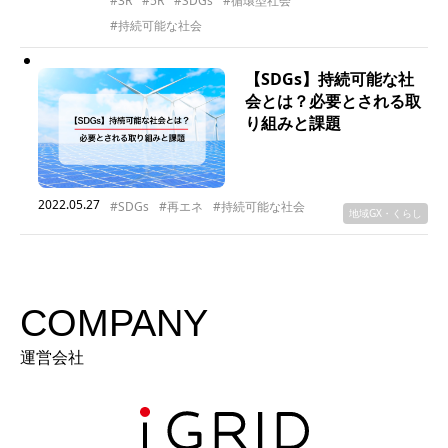
#3R
#5R
#SDGs
#循環型社会
#持続可能な社会
【SDGs】持続可能な社
会とは？必要とされる取
り組みと課題
2022.05.27
#SDGs
#再エネ
#持続可能な社会
地域GX・くらし
COMPANY
運営会社