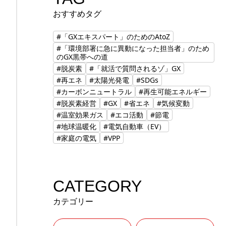
おすすめタグ
#「GXエキスパート」のためのAtoZ
#「環境部署に急に異動になった担当者」のため
のGX黒帯への道
#脱炭素
#「就活で質問されるゾ」GX
#再エネ
#太陽光発電
#SDGs
#カーボンニュートラル
#再生可能エネルギー
#脱炭素経営
#GX
#省エネ
#気候変動
#温室効果ガス
#エコ活動
#節電
#地球温暖化
#電気自動車（EV）
#家庭の電気
#VPP
CATEGORY
カテゴリー