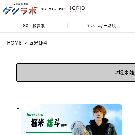
GX・脱炭素
エネルギー基礎
HOME
堀米雄斗
#堀米