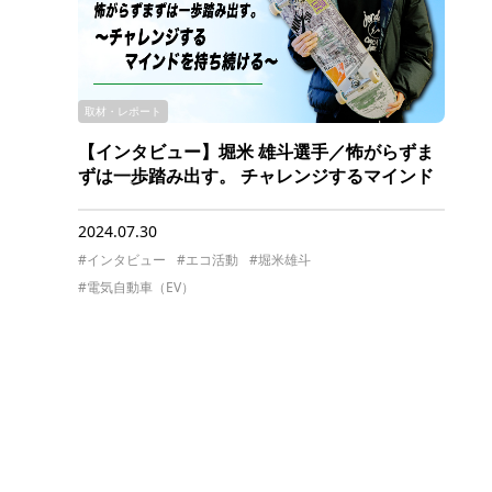
取材・レポート
【インタビュー】堀米 雄斗選手／怖がらずま
ずは一歩踏み出す。 チャレンジするマインド
を持ち続ける
2024.07.30
#インタビュー
#エコ活動
#堀米雄斗
#電気自動車（EV）