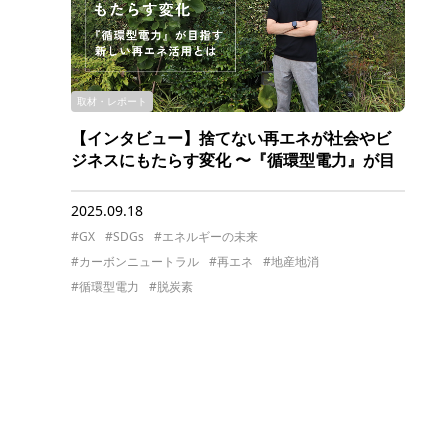
取材・レポート
【インタビュー】捨てない再エネが社会やビ
ジネスにもたらす変化 〜『循環型電力』が目
指す新しい再エネ活用とは〜
2025.09.18
#GX
#SDGs
#エネルギーの未来
#カーボンニュートラル
#再エネ
#地産地消
#循環型電力
#脱炭素