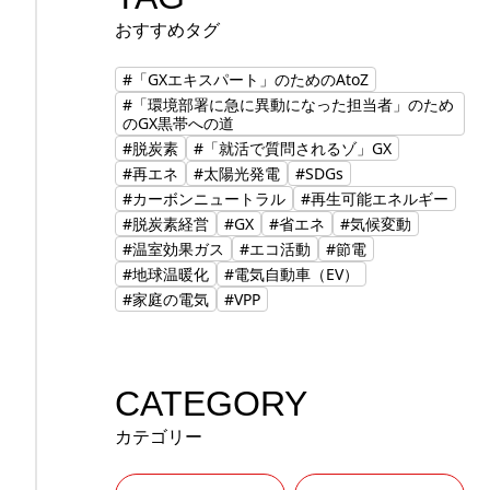
おすすめタグ
#「GXエキスパート」のためのAtoZ
#「環境部署に急に異動になった担当者」のため
のGX黒帯への道
#脱炭素
#「就活で質問されるゾ」GX
#再エネ
#太陽光発電
#SDGs
#カーボンニュートラル
#再生可能エネルギー
#脱炭素経営
#GX
#省エネ
#気候変動
#温室効果ガス
#エコ活動
#節電
#地球温暖化
#電気自動車（EV）
#家庭の電気
#VPP
CATEGORY
カテゴリー