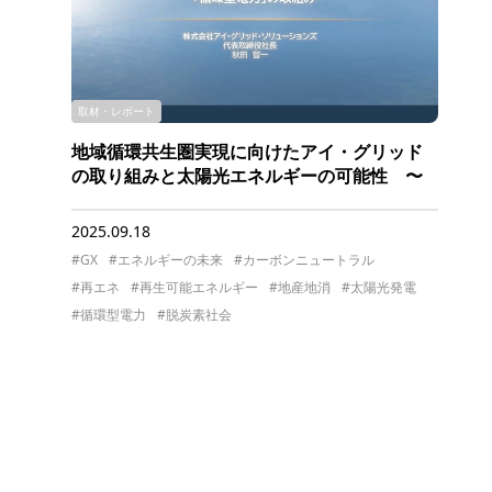
取材・レポート
地域循環共生圏実現に向けたアイ・グリッド
の取り組みと太陽光エネルギーの可能性 〜
環生塾 WEB特別セミナーより〜
2025.09.18
#GX
#エネルギーの未来
#カーボンニュートラル
#再エネ
#再生可能エネルギー
#地産地消
#太陽光発電
#循環型電力
#脱炭素社会