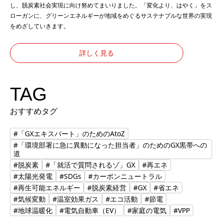
し、脱炭素社会実現に向け努めてまいりました。「変化より、はやく」をス
ローガンに、グリーンエネルギーが地域をめぐるサステナブルな世界の実現
をめざしていきます。
詳しく見る
TAG
おすすめタグ
#「GXエキスパート」のためのAtoZ
#「環境部署に急に異動になった担当者」のためのGX黒帯への
道
#脱炭素
#「就活で質問されるゾ」GX
#再エネ
#太陽光発電
#SDGs
#カーボンニュートラル
#再生可能エネルギー
#脱炭素経営
#GX
#省エネ
#気候変動
#温室効果ガス
#エコ活動
#節電
#地球温暖化
#電気自動車（EV）
#家庭の電気
#VPP