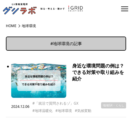
HOME
地球環境
#地球環境の記事
身近な環境問題の例は？
できる対策や取り組みを
紹介
#「就活で質問されるゾ」GX
地域GX・くらし
2024.12.06
#地球温暖化
#地球環境
#気候変動