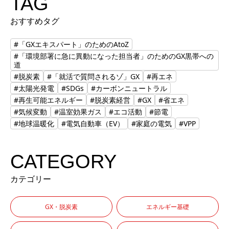
TAG
おすすめタグ
#「GXエキスパート」のためのAtoZ
#「環境部署に急に異動になった担当者」のためのGX黒帯への
道
#脱炭素
#「就活で質問されるゾ」GX
#再エネ
#太陽光発電
#SDGs
#カーボンニュートラル
#再生可能エネルギー
#脱炭素経営
#GX
#省エネ
#気候変動
#温室効果ガス
#エコ活動
#節電
#地球温暖化
#電気自動車（EV）
#家庭の電気
#VPP
CATEGORY
カテゴリー
GX・脱炭素
エネルギー基礎