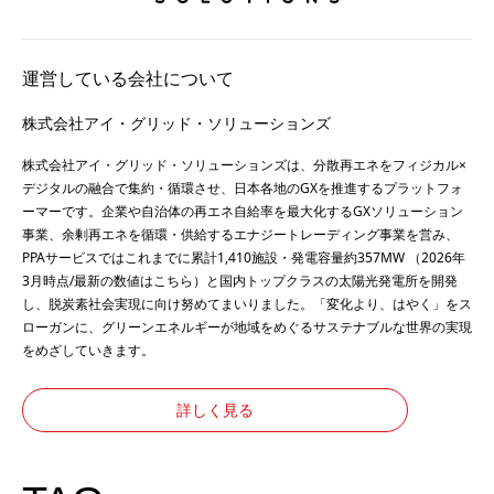
運営している会社について
株式会社アイ・グリッド・ソリューションズ
株式会社アイ・グリッド・ソリューションズは、分散再エネをフィジカル×
デジタルの融合で集約・循環させ、日本各地のGXを推進するプラットフォ
ーマーです。企業や自治体の再エネ自給率を最大化するGXソリューション
事業、余剰再エネを循環・供給するエナジートレーディング事業を営み、
PPAサービスではこれまでに累計1,410施設・発電容量約357MW （2026年
3月時点/最新の数値は
こちら
）と国内トップクラスの太陽光発電所を開発
し、脱炭素社会実現に向け努めてまいりました。「変化より、はやく」をス
ローガンに、グリーンエネルギーが地域をめぐるサステナブルな世界の実現
をめざしていきます。
詳しく見る