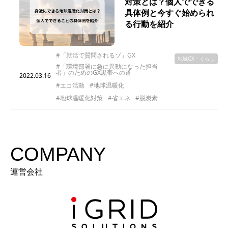
対策とは？個人でできる
具体例と今すぐ始められ
る行動を紹介
#「就活で質問されるゾ」GX
地域GX・くらし
#「環境部署に急に異動になった担当
者」のためのGX黒帯への道
2022.03.16
#エコ活動
#地球温暖化
#地球温暖化対策
#省エネ
#脱炭素
COMPANY
運営会社