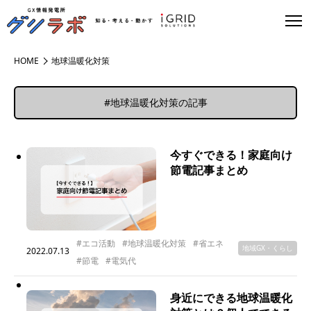
HOME
地球温暖化対策
#地球温暖化対策の記事
今すぐできる！家庭向け
節電記事まとめ
#エコ活動
#地球温暖化対策
#省エネ
地域GX・くらし
2022.07.13
#節電
#電気代
身近にできる地球温暖化