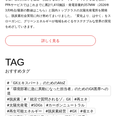
PPAサービスではこれまでに累計1,410施設・発電容量約357MW （2026年
3月時点/最新の数値は
こちら
）と国内トップクラスの太陽光発電所を開発
し、脱炭素社会実現に向け努めてまいりました。「変化より、はやく」をス
ローガンに、グリーンエネルギーが地域をめぐるサステナブルな世界の実現
をめざしていきます。
詳しく見る
TAG
おすすめタグ
#「GXエキスパート」のためのAtoZ
#「環境部署に急に異動になった担当者」のためのGX黒帯への
道
#脱炭素
#「就活で質問されるゾ」GX
#再エネ
#太陽光発電
#SDGs
#カーボンニュートラル
#再生可能エネルギー
#脱炭素経営
#GX
#省エネ