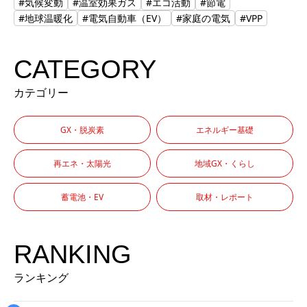
#気候変動
#温室効果ガス
#エコ活動
#節電
#地球温暖化
#電気自動車（EV）
#家庭の電気
#VPP
CATEGORY
カテゴリー
GX・脱炭素
エネルギー基礎
再エネ・太陽光
地域GX・くらし
蓄電池・EV
取材・レポート
RANKING
ランキング