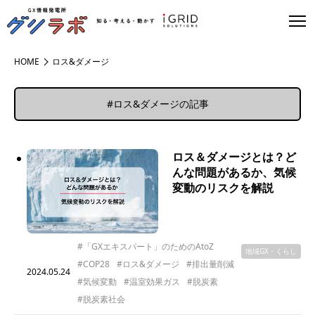
HOME
ロス&ダメージ
#ロス&ダメージの記事
ロス＆ダメージとは？ど
んな問題があるか、気候
変動のリスクを解説
#「GXエキスパート」のためのAtoZ
地域GX・くらし
#COP28
#ロス&ダメージ
#排出量削減
2024.05.24
#気候変動
#温室効果ガス
#脱炭素
#脱炭素社会