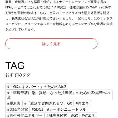
事業、余剰再エネを循環・供給するエナジートレーディング事業を営み、
PPAサービスではこれまでに累計1,410施設・発電容量約357MW （2026年
3月時点/最新の数値は
こちら
）と国内トップクラスの太陽光発電所を開発
し、脱炭素社会実現に向け努めてまいりました。「変化より、はやく」をス
ローガンに、グリーンエネルギーが地域をめぐるサステナブルな世界の実現
をめざしていきます。
詳しく見る
TAG
おすすめタグ
#「GXエキスパート」のためのAtoZ
#「環境部署に急に異動になった担当者」のためのGX黒帯への
道
#脱炭素
#「就活で質問されるゾ」GX
#再エネ
#太陽光発電
#SDGs
#カーボンニュートラル
#再生可能エネルギー
#脱炭素経営
#GX
#省エネ