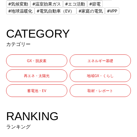
#気候変動
#温室効果ガス
#エコ活動
#節電
#地球温暖化
#電気自動車（EV）
#家庭の電気
#VPP
CATEGORY
カテゴリー
GX・脱炭素
エネルギー基礎
再エネ・太陽光
地域GX・くらし
蓄電池・EV
取材・レポート
RANKING
ランキング