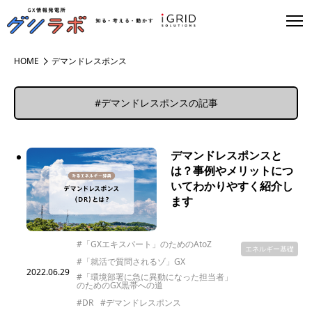
HOME
デマンドレスポンス
#デマンドレスポンスの記事
デマンドレスポンスと
は？事例やメリットにつ
いてわかりやすく紹介し
ます
#「GXエキスパート」のためのAtoZ
エネルギー基礎
#「就活で質問されるゾ」GX
2022.06.29
#「環境部署に急に異動になった担当者」
のためのGX黒帯への道
#DR
#デマンドレスポンス