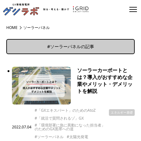
HOME
ソーラーパネル
#ソーラーパネルの記事
ソーラーカーポートと
は？導入がおすすめな企
業やメリット・デメリッ
トを解説
#「GXエキスパート」のためのAtoZ
エネルギー基礎
#「就活で質問されるゾ」GX
#「環境部署に急に異動になった担当者」
2022.07.04
のためのGX黒帯への道
#ソーラーパネル
#太陽光発電