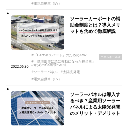
#電気自動車（EV）
ソーラーカーポートの補
助金制度とは？導入メリ
ットも含めて徹底解説
#「GXエキスパート」のためのAtoZ
エネルギー基礎
#「環境部署に急に異動になった担当者」
のためのGX黒帯への道
2022.06.30
#ソーラーパネル
#太陽光発電
#電気自動車（EV）
ソーラーパネルは導入す
るべき？産業用ソーラー
パネルによる太陽光発電
のメリット・デメリット