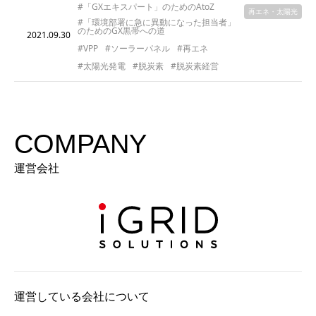
#「GXエキスパート」のためのAtoZ
再エネ・太陽光
#「環境部署に急に異動になった担当者」
のためのGX黒帯への道
2021.09.30
#VPP
#ソーラーパネル
#再エネ
#太陽光発電
#脱炭素
#脱炭素経営
COMPANY
運営会社
運営している会社について