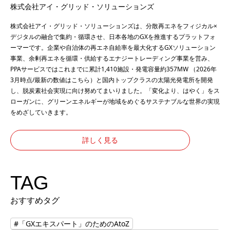
株式会社アイ・グリッド・ソリューションズ
株式会社アイ・グリッド・ソリューションズは、分散再エネをフィジカル×
デジタルの融合で集約・循環させ、日本各地のGXを推進するプラットフォ
ーマーです。企業や自治体の再エネ自給率を最大化するGXソリューション
事業、余剰再エネを循環・供給するエナジートレーディング事業を営み、
PPAサービスではこれまでに累計1,410施設・発電容量約357MW （2026年
3月時点/最新の数値は
こちら
）と国内トップクラスの太陽光発電所を開発
し、脱炭素社会実現に向け努めてまいりました。「変化より、はやく」をス
ローガンに、グリーンエネルギーが地域をめぐるサステナブルな世界の実現
をめざしていきます。
詳しく見る
TAG
おすすめタグ
#「GXエキスパート」のためのAtoZ