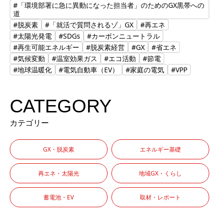
#「環境部署に急に異動になった担当者」のためのGX黒帯への
道
#脱炭素
#「就活で質問されるゾ」GX
#再エネ
#太陽光発電
#SDGs
#カーボンニュートラル
#再生可能エネルギー
#脱炭素経営
#GX
#省エネ
#気候変動
#温室効果ガス
#エコ活動
#節電
#地球温暖化
#電気自動車（EV）
#家庭の電気
#VPP
CATEGORY
カテゴリー
GX・脱炭素
エネルギー基礎
再エネ・太陽光
地域GX・くらし
蓄電池・EV
取材・レポート