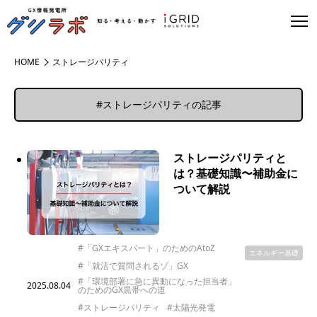
HOME
ストレージパリティ
#ストレージパリティの記事
ストレージパリティと
は？基礎知識〜補助金に
ついて解説
#「GXエキスパート」のためのAtoZ
エネルギー基礎
#「就活で質問されるゾ」GX
#「環境部署に急に異動になった担当者」
2025.08.04
のためのGX黒帯への道
#ストレージパリティ
#太陽光発電