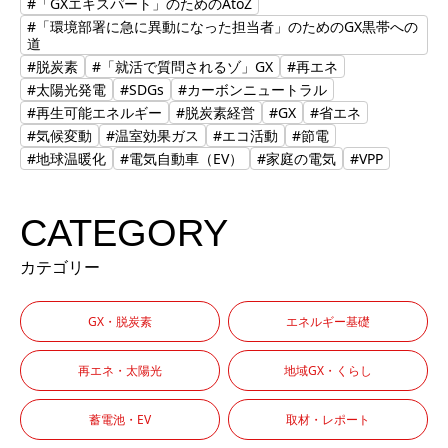
#「GXエキスパート」のためのAtoZ
#「環境部署に急に異動になった担当者」のためのGX黒帯への
道
#脱炭素
#「就活で質問されるゾ」GX
#再エネ
#太陽光発電
#SDGs
#カーボンニュートラル
#再生可能エネルギー
#脱炭素経営
#GX
#省エネ
#気候変動
#温室効果ガス
#エコ活動
#節電
#地球温暖化
#電気自動車（EV）
#家庭の電気
#VPP
CATEGORY
カテゴリー
GX・脱炭素
エネルギー基礎
再エネ・太陽光
地域GX・くらし
蓄電池・EV
取材・レポート