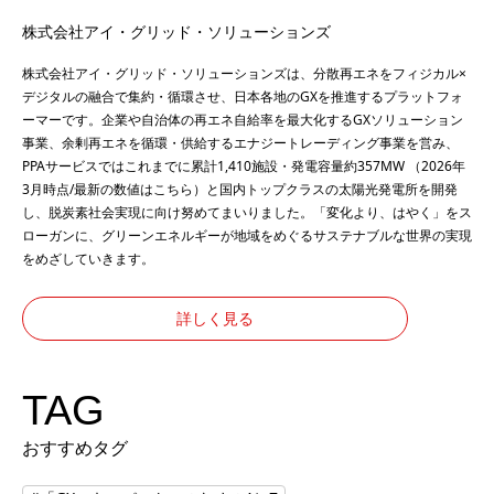
株式会社アイ・グリッド・ソリューションズ
株式会社アイ・グリッド・ソリューションズは、分散再エネをフィジカル×
デジタルの融合で集約・循環させ、日本各地のGXを推進するプラットフォ
ーマーです。企業や自治体の再エネ自給率を最大化するGXソリューション
事業、余剰再エネを循環・供給するエナジートレーディング事業を営み、
PPAサービスではこれまでに累計1,410施設・発電容量約357MW （2026年
3月時点/最新の数値は
こちら
）と国内トップクラスの太陽光発電所を開発
し、脱炭素社会実現に向け努めてまいりました。「変化より、はやく」をス
ローガンに、グリーンエネルギーが地域をめぐるサステナブルな世界の実現
をめざしていきます。
詳しく見る
TAG
おすすめタグ