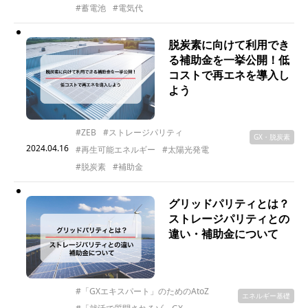
#蓄電池
#電気代
脱炭素に向けて利用でき
る補助金を一挙公開！低
コストで再エネを導入し
よう
#ZEB
#ストレージパリティ
GX・脱炭素
2024.04.16
#再生可能エネルギー
#太陽光発電
#脱炭素
#補助金
グリッドパリティとは？
ストレージパリティとの
違い・補助金について
#「GXエキスパート」のためのAtoZ
エネルギー基礎