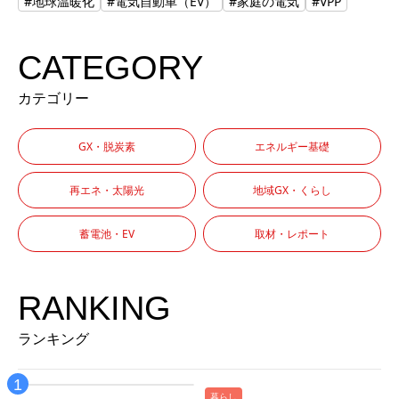
#地球温暖化
#電気自動車（EV）
#家庭の電気
#VPP
CATEGORY
カテゴリー
GX・脱炭素
エネルギー基礎
再エネ・太陽光
地域GX・くらし
蓄電池・EV
取材・レポート
RANKING
ランキング
暮らし