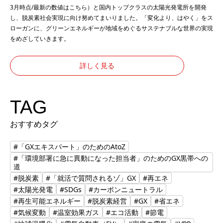
3月時点/最新の数値は
こちら
）と国内トップクラスの太陽光発電所を開発
し、脱炭素社会実現に向け努めてまいりました。「変化より、はやく」をス
ローガンに、グリーンエネルギーが地域をめぐるサステナブルな世界の実現
をめざしていきます。
詳しく見る
TAG
おすすめタグ
#「GXエキスパート」のためのAtoZ
#「環境部署に急に異動になった担当者」のためのGX黒帯への
道
#脱炭素
#「就活で質問されるゾ」GX
#再エネ
#太陽光発電
#SDGs
#カーボンニュートラル
#再生可能エネルギー
#脱炭素経営
#GX
#省エネ
#気候変動
#温室効果ガス
#エコ活動
#節電