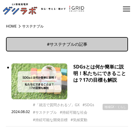
HOME
サステナブル
#サステナブルの記事
SDGsとは何か簡単に説
明！私たちにできること
は？17の目標も解説
#「就活で質問されるゾ」GX
#SDGs
地域GX・くらし
2024.08.02
#サステナブル
#持続可能な社会
#持続可能な開発目標
#気候変動