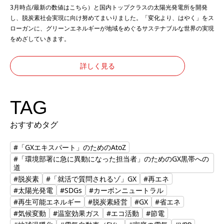
3月時点/最新の数値は
こちら
）と国内トップクラスの太陽光発電所を開発
し、脱炭素社会実現に向け努めてまいりました。「変化より、はやく」をス
ローガンに、グリーンエネルギーが地域をめぐるサステナブルな世界の実現
をめざしていきます。
詳しく見る
TAG
おすすめタグ
#「GXエキスパート」のためのAtoZ
#「環境部署に急に異動になった担当者」のためのGX黒帯への
道
#脱炭素
#「就活で質問されるゾ」GX
#再エネ
#太陽光発電
#SDGs
#カーボンニュートラル
#再生可能エネルギー
#脱炭素経営
#GX
#省エネ
#気候変動
#温室効果ガス
#エコ活動
#節電