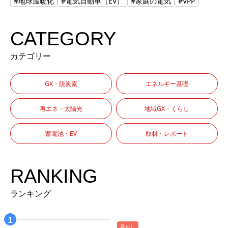
#地球温暖化
#電気自動車（EV）
#家庭の電気
#VPP
CATEGORY
カテゴリー
GX・脱炭素
エネルギー基礎
再エネ・太陽光
地域GX・くらし
蓄電池・EV
取材・レポート
RANKING
ランキング
暮らし