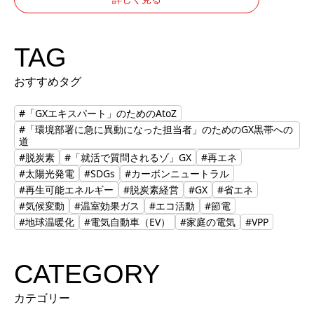
TAG
おすすめタグ
#「GXエキスパート」のためのAtoZ
#「環境部署に急に異動になった担当者」のためのGX黒帯への
道
#脱炭素
#「就活で質問されるゾ」GX
#再エネ
#太陽光発電
#SDGs
#カーボンニュートラル
#再生可能エネルギー
#脱炭素経営
#GX
#省エネ
#気候変動
#温室効果ガス
#エコ活動
#節電
#地球温暖化
#電気自動車（EV）
#家庭の電気
#VPP
CATEGORY
カテゴリー