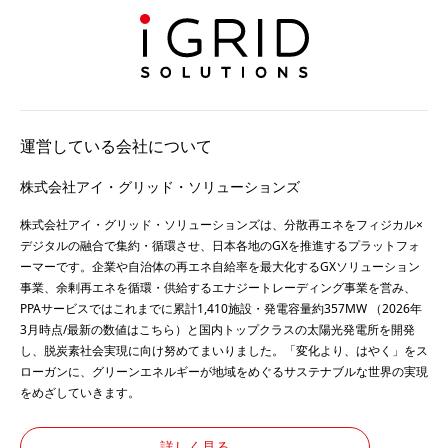
運営している会社について
株式会社アイ・グリッド・ソリューションズ
株式会社アイ・グリッド・ソリューションズは、分散再エネをフィジカル×
デジタルの融合で集約・循環させ、日本各地のGXを推進するプラットフォ
ーマーです。企業や自治体の再エネ自給率を最大化するGXソリューション
事業、余剰再エネを循環・供給するエナジートレーディング事業を営み、
PPAサービスではこれまでに累計1,410施設・発電容量約357MW （2026年
3月時点/最新の数値は
こちら
）と国内トップクラスの太陽光発電所を開発
し、脱炭素社会実現に向け努めてまいりました。「変化より、はやく」をス
ローガンに、グリーンエネルギーが地域をめぐるサステナブルな世界の実現
をめざしていきます。
詳しく見る