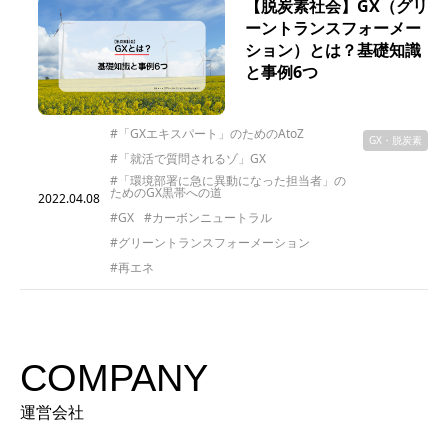
【脱炭素社会】GX（グリ
ーントランスフォーメー
ション）とは？基礎知識
と事例6つ
#「GXエキスパート」のためのAtoZ
GX・脱炭素
#「就活で質問されるゾ」GX
#「環境部署に急に異動になった担当者」の
ためのGX黒帯への道
2022.04.08
#GX
#カーボンニュートラル
#グリーントランスフォーメーション
#再エネ
COMPANY
運営会社