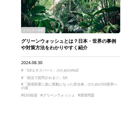
エネルギー基礎
グリーンウォッシュとは？日本・世界の事例
や対策方法をわかりやすく紹介
2024.08.30
#「GXエキスパート」のためのAtoZ
#「就活で質問されるゾ」GX
#「環境部署に急に異動になった担当者」のためのGX黒帯へ
の道
#ESG投資
#グリーンウォッシュ
#環境問題