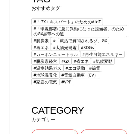
おすすめタグ
#「GXエキスパート」のためのAtoZ
#「環境部署に急に異動になった担当者」のため
のGX黒帯への道
#脱炭素
#「就活で質問されるゾ」GX
#再エネ
#太陽光発電
#SDGs
#カーボンニュートラル
#再生可能エネルギー
#脱炭素経営
#GX
#省エネ
#気候変動
#温室効果ガス
#エコ活動
#節電
#地球温暖化
#電気自動車（EV）
#家庭の電気
#VPP
CATEGORY
カテゴリー