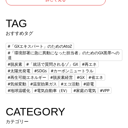
TAG
おすすめタグ
#「GXエキスパート」のためのAtoZ
#「環境部署に急に異動になった担当者」のためのGX黒帯への
道
#脱炭素
#「就活で質問されるゾ」GX
#再エネ
#太陽光発電
#SDGs
#カーボンニュートラル
#再生可能エネルギー
#脱炭素経営
#GX
#省エネ
#気候変動
#温室効果ガス
#エコ活動
#節電
#地球温暖化
#電気自動車（EV）
#家庭の電気
#VPP
CATEGORY
カテゴリー