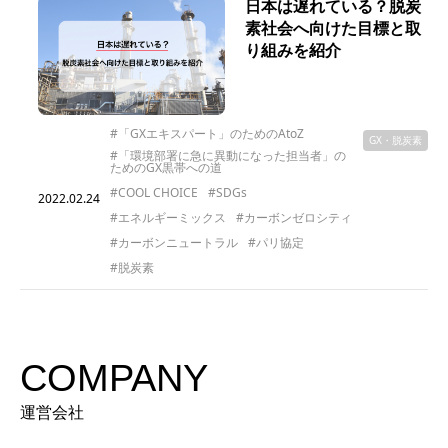
日本は遅れている？脱炭
素社会へ向けた目標と取
り組みを紹介
#「GXエキスパート」のためのAtoZ
GX・脱炭素
#「環境部署に急に異動になった担当者」の
ためのGX黒帯への道
#COOL CHOICE
#SDGs
2022.02.24
#エネルギーミックス
#カーボンゼロシティ
#カーボンニュートラル
#パリ協定
#脱炭素
COMPANY
運営会社