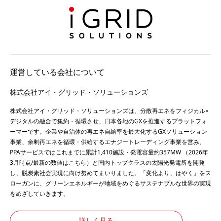
運営している会社について
株式会社アイ・グリッド・ソリューションズ
株式会社アイ・グリッド・ソリューションズは、分散再エネをフィジカル×
デジタルの融合で集約・循環させ、日本各地のGXを推進するプラットフォ
ーマーです。企業や自治体の再エネ自給率を最大化するGXソリューション
事業、余剰再エネを循環・供給するエナジートレーディング事業を営み、
PPAサービスではこれまでに累計1,410施設・発電容量約357MW （2026年
3月時点/最新の数値は
こちら
）と国内トップクラスの太陽光発電所を開発
し、脱炭素社会実現に向け努めてまいりました。「変化より、はやく」をス
ローガンに、グリーンエネルギーが地域をめぐるサステナブルな世界の実現
をめざしていきます。
詳しく見る