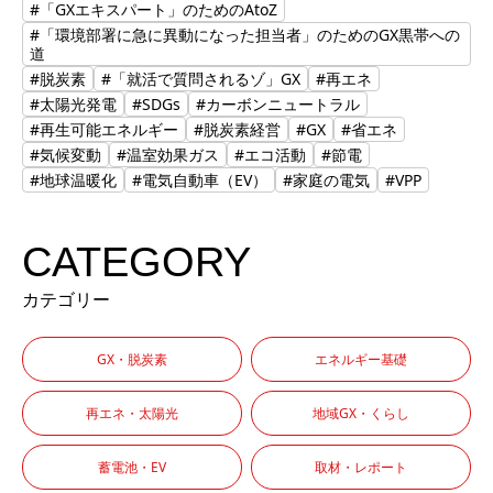
#「GXエキスパート」のためのAtoZ
#「環境部署に急に異動になった担当者」のためのGX黒帯への
道
#脱炭素
#「就活で質問されるゾ」GX
#再エネ
#太陽光発電
#SDGs
#カーボンニュートラル
#再生可能エネルギー
#脱炭素経営
#GX
#省エネ
#気候変動
#温室効果ガス
#エコ活動
#節電
#地球温暖化
#電気自動車（EV）
#家庭の電気
#VPP
CATEGORY
カテゴリー
GX・脱炭素
エネルギー基礎
再エネ・太陽光
地域GX・くらし
蓄電池・EV
取材・レポート