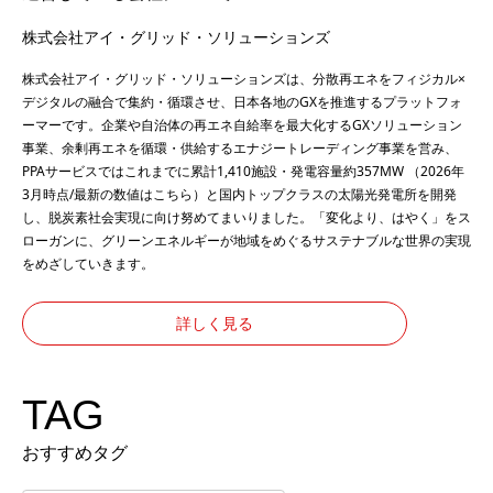
株式会社アイ・グリッド・ソリューションズ
株式会社アイ・グリッド・ソリューションズは、分散再エネをフィジカル×
デジタルの融合で集約・循環させ、日本各地のGXを推進するプラットフォ
ーマーです。企業や自治体の再エネ自給率を最大化するGXソリューション
事業、余剰再エネを循環・供給するエナジートレーディング事業を営み、
PPAサービスではこれまでに累計1,410施設・発電容量約357MW （2026年
3月時点/最新の数値は
こちら
）と国内トップクラスの太陽光発電所を開発
し、脱炭素社会実現に向け努めてまいりました。「変化より、はやく」をス
ローガンに、グリーンエネルギーが地域をめぐるサステナブルな世界の実現
をめざしていきます。
詳しく見る
TAG
おすすめタグ