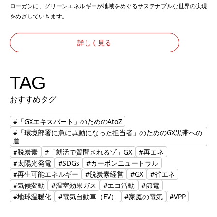
ローガンに、グリーンエネルギーが地域をめぐるサステナブルな世界の実現
をめざしていきます。
詳しく見る
TAG
おすすめタグ
#「GXエキスパート」のためのAtoZ
#「環境部署に急に異動になった担当者」のためのGX黒帯への
道
#脱炭素
#「就活で質問されるゾ」GX
#再エネ
#太陽光発電
#SDGs
#カーボンニュートラル
#再生可能エネルギー
#脱炭素経営
#GX
#省エネ
#気候変動
#温室効果ガス
#エコ活動
#節電
#地球温暖化
#電気自動車（EV）
#家庭の電気
#VPP