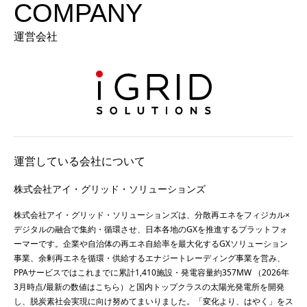
COMPANY
運営会社
運営している会社について
株式会社アイ・グリッド・ソリューションズ
株式会社アイ・グリッド・ソリューションズは、分散再エネをフィジカル×
デジタルの融合で集約・循環させ、日本各地のGXを推進するプラットフォ
ーマーです。企業や自治体の再エネ自給率を最大化するGXソリューション
事業、余剰再エネを循環・供給するエナジートレーディング事業を営み、
PPAサービスではこれまでに累計1,410施設・発電容量約357MW （2026年
3月時点/最新の数値は
こちら
）と国内トップクラスの太陽光発電所を開発
し、脱炭素社会実現に向け努めてまいりました。「変化より、はやく」をス